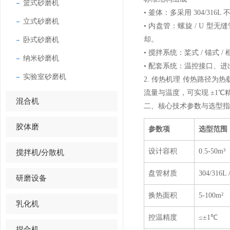
篮式砂磨机
• 釜体：多采用 304/316L
立式砂磨机
• 内盘管：螺旋 / U 型
卧式砂磨机
却。
• 搅拌系统：桨式 / 锚
纳米砂磨机
• 配套系统：温控接口、进
实验室砂磨机
2. 传热机理 传热路径为热
流量与温度，可实现 ±1℃
混合机
二、核心技术参数与选型指
胶体磨
参数项
选型范围
设计容积
0.5-50m
搅拌机/分散机
盘管材质
304/316L 
研磨设备
换热面积
5-100m²
乳化机
控温精度
≤±1℃
捏合机