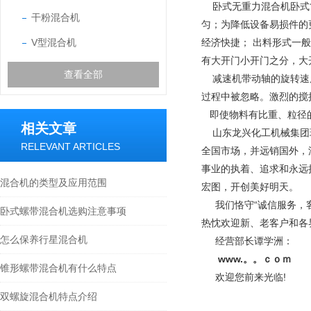
卧式无重力混合机卧式筒
干粉混合机
匀；为降低设备易损件的
V型混合机
经济快捷； 出料形式一
有大开门小开门之分，大
查看全部
减速机带动轴的旋转速度
过程中被忽略。激烈的搅
即使物料有比重、粒径的
相关文章
山东龙兴化工机械集团现
RELEVANT ARTICLES
全国市场，并远销国外，
事业的执着、追求和永远
混合机的类型及应用范围
宏图，开创美好明天。
我们恪守“诚信服务，客
卧式螺带混合机选购注意事项
热忱欢迎新、老客户和各
怎么保养行星混合机
经营部长谭学洲：
www.。。ｃｏｍ
锥形螺带混合机有什么特点
欢迎您前来光临!
双螺旋混合机特点介绍