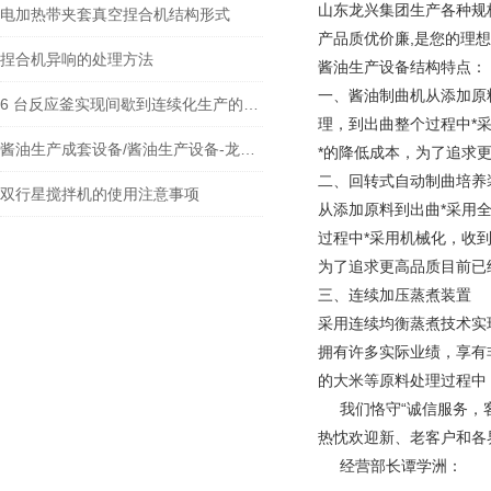
山东龙兴集团生产各种规格
电加热带夹套真空捏合机结构形式
产品质优价廉,是您的理
捏合机异响的处理方法
酱油生产设备结构特点：
一、酱油制曲机从添加原
6 台反应釜实现间歇到连续化生产的突破路径
理，到出曲整个过程中*
酱油生产成套设备/酱油生产设备-龙兴新品
*的降低成本，为了追求更
二、回转式自动制曲培养
双行星搅拌机的使用注意事项
从添加原料到出曲*采用
过程中*采用机械化，收
为了追求更高品质目前已
三、连续加压蒸煮装置
采用连续均衡蒸煮技术实
拥有许多实际业绩，享有
的大米等原料处理过程中
我们恪守“诚信服务，客
热忱欢迎新、老客户和各
经营部长谭学洲：