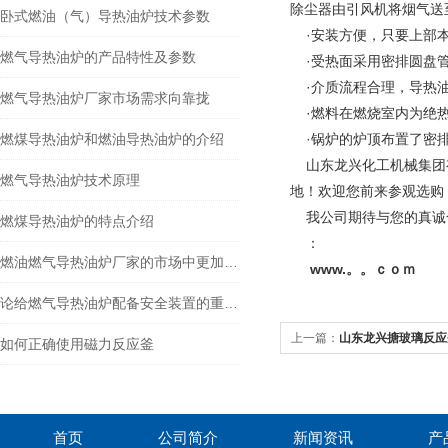
除尘器由引风机将烟气送
卧式燃油（气）导热油炉技术参数
·安装方便，只要上部本
燃气导热油炉的产品特性及参数
·受热面采用密排圆盘管
·介质流程合理，导热油
燃气导热油炉厂家市场需求向靠拢
·燃料在燃烧室内为绝热
燃煤导热油炉和燃油导热油炉的介绍
·锅炉的炉顶布置了密排
山东龙兴化工机械集团有
燃气导热油炉技术原理
地！欢迎您前来参观选购
我公司期待与您的真诚
燃煤导热油炉的特点介绍
：
燃油燃气导热油炉厂家的市场中更加稳固
www.。。ｃｏｍ
论给燃气导热油炉配备安全装置的重要性
上一篇：
山东龙兴搪玻璃反应
如何正确使用磁力反应釜
首页
公司简介
新闻资讯
产