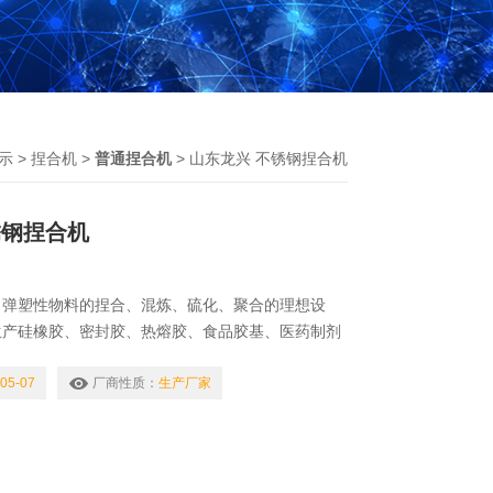
示
>
捏合机
>
普通捏合机
> 山东龙兴 不锈钢捏合机
锈钢捏合机
、弹塑性物料的捏合、混炼、硫化、聚合的理想设
生产硅橡胶、密封胶、热熔胶、食品胶基、医药制剂
特殊的混合搅拌设备，具有两个Σ桨叶，快桨叶通常
慢桨通常是28转每分钟旋转，不同的桨速使得混炼的
05-07
厂商性质：
生产厂家
拌。山东龙兴 不锈钢捏合机