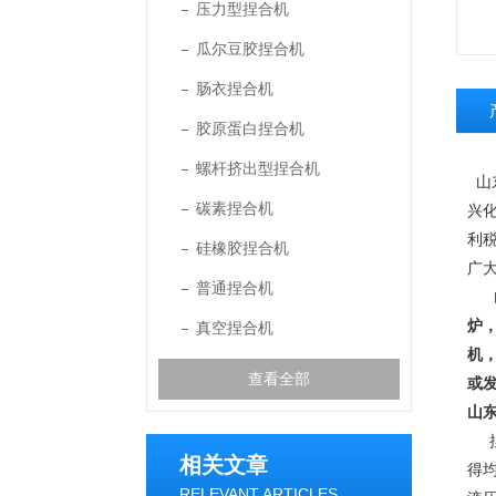
压力型捏合机
瓜尔豆胶捏合机
肠衣捏合机
胶原蛋白捏合机
螺杆挤出型捏合机
山
碳素捏合机
兴
利
硅橡胶捏合机
广
普通捏合机
山
炉
真空捏合机
机
查看全部
或
山
捏
相关文章
得
RELEVANT ARTICLES