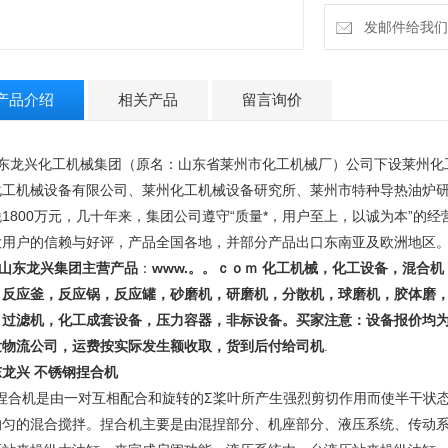
发邮件给我们：13
产品介绍
相关产品
留言询价
东龙兴化工机械集团（原名：山东省莱州市化工机械厂）公司下设莱州化
化工机械设备有限公司、莱州化工机械设备研究所、莱州市特种导热油炉研
税1800万元，几十年来，集团公司遵守“质量*，用户至上，以诚为本”的
大用户的信赖与好评，产品全国各地，并部分产品出口东南亚及欧洲地区
东龙兴集团主营产品
：
www.。。ｃｏｍ
化工机械，化工设备，混合机
，反应釜，反应锅，反应罐，砂磨机，研磨机，分散机，球磨机，胶体磨
，过滤机，化工成套设备，压力容器，非标设备。
买家注意：设备报价均
发物流公司，运费按实际发生额收取，货到后付给司机
.
东龙兴 不锈钢捏合机
合机是由一对互相配合和旋转的Σ桨叶所产生强烈剪切作用而使半干状态
均匀的混合搅拌。捏合机主要是由混捏部分、机座部分、液压系统、传动