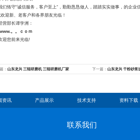
们恪守“诚信服务，客户至上”，勤勤恳恳做人，踏踏实实做事，的企业信
忱欢迎新、老客户和各界朋友光临！
营部长谭学洲：
www.。。ｃｏｍ
迎您前来光临!
篇：
山东龙兴 三辊研磨机 三辊研磨机厂家
下一篇：
山东龙兴 干粉砂浆
闻资讯
产品展示
技术支持
资料下载
联系我们