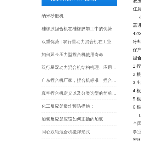
液
任
纳米砂磨机
捏
器
硅橡胶捏合机在硅橡胶加工中的优势是什么？
4
双重优势 | 双行星动力混合机在工业生产中的应用
冷
保
如何延长压力型捏合机使用寿命
捏
1
双行星双动力混合机结构机理、应用现状与优化方向探究
2
广东捏合机厂家，捏合机标准，捏合机工作原理
3
4.
真空捏合机定义以及分类选型的简单介绍
5
化工反应釜爆炸预防措施：
6
山
加氢反应釜应该如何正确的加氢
全
事
同心双轴混合机搅拌形式
宏