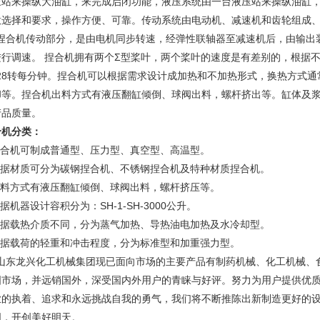
压站来操纵大油缸，来完成启闭功能，液压系统由一台液压站来操纵油缸
意选择和要求，操作方便、可靠。传动系统由电动机、减速机和齿轮组成
合机传动部分，是由电机同步转速，经弹性联轴器至减速机后，由输出
进行调速。 捏合机拥有两个Σ型桨叶，两个桨叶的速度是有差别的，根据不
2/28转每分钟。捏合机可以根据需求设计成加热和不加热形式，换热方式
却等。捏合机出料方式有液压翻缸倾倒、球阀出料，螺杆挤出等。缸体及浆叶
产品质量。
合机分类：
.捏合机可制成普通型、压力型、真空型、高温型。
.根据材质可分为碳钢捏合机、不锈钢捏合机及特种材质捏合机。
.出料方式有液压翻缸倾倒、球阀出料，螺杆挤压等。
根据机器设计容积分为：SH-1-SH-3000公升。
.根据载热介质不同，分为蒸气加热、导热油电加热及水冷却型。
.根据载荷的轻重和冲击程度，分为标准型和加重强力型。
东龙兴化工机械集团现已面向市场的主要产品有制药机械、化工机械、
国市场，并远销国外，深受国内外用户的青睐与好评。努力为用户提供优
业的执着、追求和永远挑战自我的勇气，我们将不断推陈出新制造更好的
图，开创美好明天。