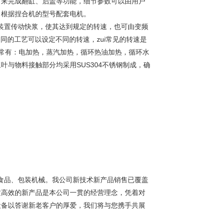
，来完成翻缸、启盖等功能，细节参数可以由用户
、根据捏合机的型号配套电机。
装置传动快浆，使其达到规定的转速，也可由变频
同的工艺可以设定不同的转速，zui常见的转速是
通常有：电加热，蒸汽加热，循环热油加热，循环水
与物料接触部分均采用SUS304不锈钢制成，确
食品、包装机械。我公司新技术新产品销售已覆盖
质高效的新产品是本公司一贯的经营理念，凭着对
设备以答谢新老客户的厚爱，我们将与您携手共展