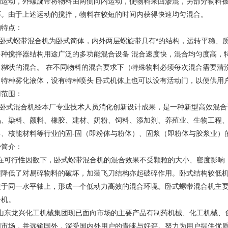
侧运动，外螺旋带将物料由两侧向内运动，使物料来回渗混，另部分物料
环。由于上述运动的搅拌，物料在较短的时间内获得快速均匀混合。
构特点：
式螺带混合机为卧式简体，内外两层螺旋带具有*的结构，运转平稳、质
多种搅拌器结构用途广泛的多功能混合设备 混合速度快，混合均匀度高，
。糊状的混合。 在不同物料的混合要求下（特殊物料必须每次混合需要清
，特种雾化液体，设有特种喷头 卧式机体上也可以设有活动门，以便供
用范围：
式混合机经本厂专业技术人员消化创新设计成果，是一种新型高效混合
品、染料、颜料、橡胶、建材、奶粉、饲料、添加剂、养殖业、生物工程
料、核能材料等行业的固-固（即粉体与粉体）、固浆（即粉体与胶浆业）
势简介：
可行性因数下，卧式螺带混合机的混合效果不受颗粒的大小、密度影响
程降低了对易碎物料的破坏，加装飞刀结构亦起破碎作用。卧式结构较低
装于同一水平轴上，形成一个低动力高效的混合环境。卧式螺带混合机主
合机。
东龙兴化工机械集团现已面向市场的主要产品有制药机械、化工机械、
国市场，并远销国外，深受国内外用户的青睐与好评。努力为用户提供优