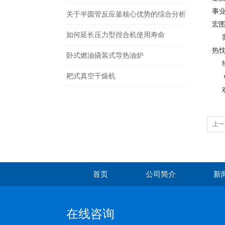
事
关于半圆管反应釜核心优势的综合分析
宏
如何延长压力型捏合机使用寿命
我
热
卧式燃油撬装式导热油炉
经
耙式真空干燥机
欢
上一
首页
公司简介
新
在线咨询