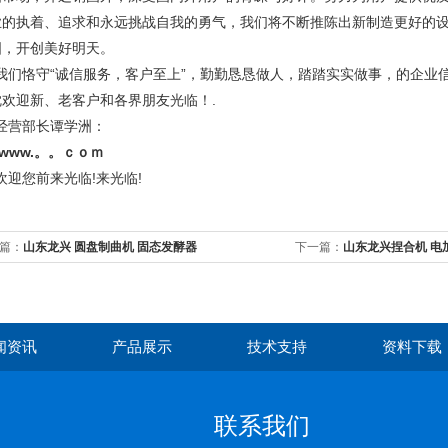
业的执着、追求和永远挑战自我的勇气，我们将不断推陈出新制造更好的
图，开创美好明天。
们恪守“诚信服务，客户至上”，勤勤恳恳做人，踏踏实实做事，的企业信
忱欢迎新、老客户和各界朋友光临！.
营部长谭学洲：
www.。。ｃｏｍ
迎您前来光临!来光临!
篇：
山东龙兴 圆盘制曲机 固态发酵器
下一篇：
山东龙兴捏合机 电
闻资讯
产品展示
技术支持
资料下载
联系我们