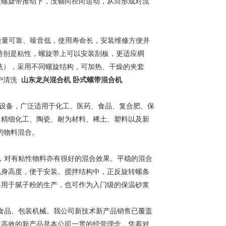
被螺旋带推动下，没轴向径向运动，从而形成对流
量可靠、噪音低，使用寿命长，安装维修方便并
特别是粘性，螺旋带上可以安装刮板，更适应稠
洗），采用不同螺旋结构，可加热、干燥的夹套
用户清洗
山东龙兴混合机 卧式螺带混合机
设备，广泛适用于化工、医药、食品、复合肥、保
、精细化工、陶瓷、耐为材料、稀土、塑料以及新
的物料混合。
，对有粘性物料亦有很好的混合效果。平稳的混合
机身高度，便于安装。搅拌结构中，正反旋转螺条
要用于腻子粉的生产，也可作为入门级的保温砂浆
食品、包装机械。我公司新技术新产品销售已覆盖
质高效的新产品是本公司一贯的经营理念，凭着对