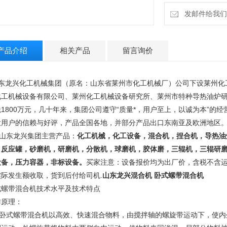
发邮件给我们：13
产品介绍
相关产品
留言询价
东龙兴化工机械集团（原名：山东省莱州市化工机械厂）公司下设莱州化
化工机械设备有限公司、莱州化工机械设备研究所、莱州市特种导热油炉研
税1800万元，几十年来，集团公司遵守“质量*，用户至上，以诚为本”的
大用户的信赖与好评，产品全国各地，并部分产品出口东南亚及欧洲地区
东龙兴集团主营产品：
化工机械，化工设备，混合机，捏合机，导热油
，反应罐，砂磨机，研磨机，分散机，球磨机，胶体磨，三辊机，三辊研
设备，压力容器，非标设备。
买家注意：设备报价均为出厂价，含税不含
实际发生额收取，货到后付给司机.
山东龙兴混合机 卧式螺带混合机
式螺带混合机技术水平及技术特点
作原理：
式螺带混合机以高效、快速混合物料，由搅拌轴的螺旋带运动下，使内