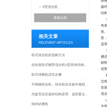
两
V型混合机
循
结
查看全部
卧
有
状
相关文章
型
RELEVANT ARTICLES
适
卧
卧式混合机的选购方法
健
材
你知道卧式螺带混合机U型筒体结构和作用吗
优
卧式球磨机试车步骤
在
过
不锈钢捏合机，捏合机安全操作规程，山东龙兴集团捏合机
安
混
内盘管反应釜的结构原理、选型要点与行业应用全解
山
纳米砂磨机
全