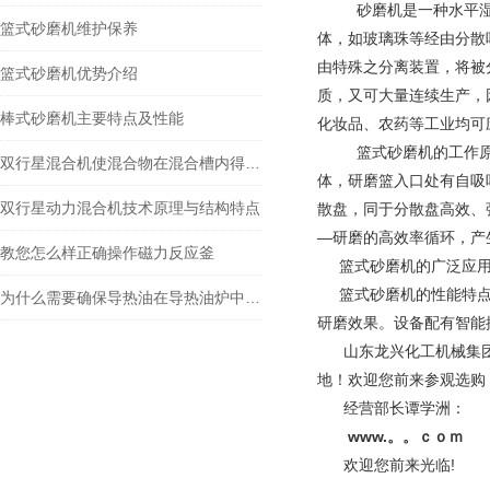
砂磨机是一种水平
篮式砂磨机维护保养
体，如玻璃珠等经由分散
由特殊之分离装置，将被
篮式砂磨机优势介绍
质，又可大量连续生产，
棒式砂磨机主要特点及性能
化妆品、农药等工业均可
篮式砂磨机的工作原理
双行星混合机使混合物在混合槽内得到充分的分散和混合
体，研磨篮入口处有自吸
双行星动力混合机技术原理与结构特点
散盘，同于分散盘高效、
—研磨的高效率循环，产
教您怎么样正确操作磁力反应釜
篮式砂磨机的广泛应用
篮式砂磨机的性能特点
为什么需要确保导热油在导热油炉中流速安稳？
研磨效果。设备配有智能
山东龙兴化工机械集团有
地！欢迎您前来参观选购
经营部长谭学洲：
www.。。ｃｏｍ
欢迎您前来光临!