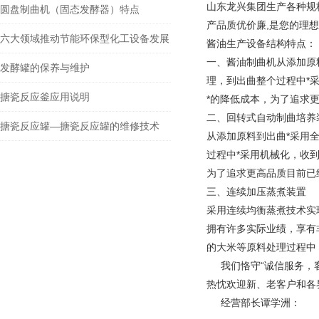
山东龙兴集团生产各种规格
圆盘制曲机（固态发酵器）特点
产品质优价廉,是您的理
六大领域推动节能环保型化工设备发展
酱油生产设备结构特点：
一、酱油制曲机从添加原
发酵罐的保养与维护
理，到出曲整个过程中*
搪瓷反应釜应用说明
*的降低成本，为了追求更
二、回转式自动制曲培养
搪瓷反应罐—搪瓷反应罐的维修技术
从添加原料到出曲*采用
过程中*采用机械化，收
为了追求更高品质目前已
三、连续加压蒸煮装置
采用连续均衡蒸煮技术实
拥有许多实际业绩，享有
的大米等原料处理过程中
我们恪守“诚信服务，客
热忱欢迎新、老客户和各
经营部长谭学洲：