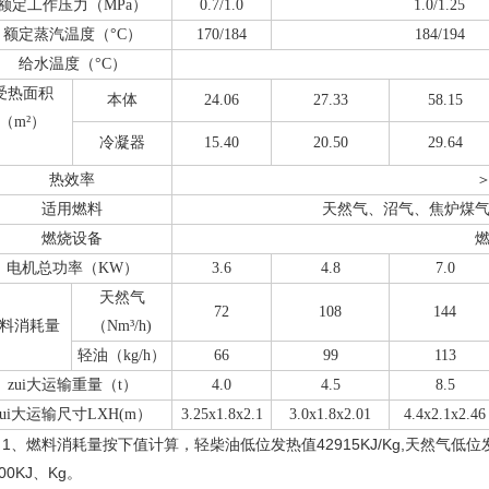
额定工作压力（MPa）
0.7/1.0
1.0/1.25
额定蒸汽温度（°C）
170/184
184/194
给水温度（°C）
受热面积
本体
24.06
27.33
58.15
（m²
）
冷凝器
15.40
20.50
29.64
热效率
＞
适用燃料
天然气、沼气、焦炉煤
燃烧设备
电机总功率（KW）
3.6
4.8
7.0
天然气
72
108
144
料消耗量
（Nm³/h)
轻油（kg/h）
66
99
113
zui大运输重量（t）
4.0
4.5
8.5
zui大运输尺寸LXH(m）
3.25x1.8x2.1
3.0x1.8x2.01
4.4x2.1x2.46
：
1
、燃料消耗量按下值计算，轻柴油低位发热值
42915KJ/Kg,
天然气低位
00KJ
、
Kg。