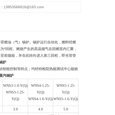
853566816@163.com
湿背燃油（气）锅炉。锅炉运行自动化，燃料经燃
为*回程。燃烧产生的高温烟气在回燃室内汇聚，
后至前烟箱，并在此转向进入第三回程，即光管管
锅炉
动智能控制等特点；均经特检院热能测试中心能效
蒸汽锅炉
WNS3-1.0-Y(Q)
WNS4-1.25-
WNS5-1.25-
WNS3-1.25-
Y(Q)
Y(Q)
Y(Q)
WNS4-1.6-Y(Q)
WNS5-1.6-Y(Q)
3.0
4.0
5.0