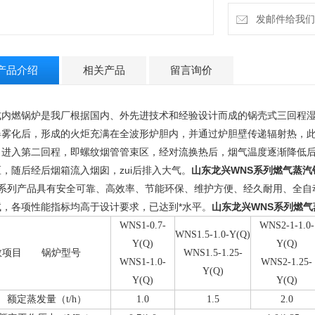
发邮件给我们：13
产品介绍
相关产品
留言询价
式内燃锅炉是我厂根据国内、外先进技术和经验设计而成的锅壳式三回程
器雾化后，形成的火炬充满在全波形炉胆内，并通过炉胆壁传递辐射热，此
向进入第二回程，即螺纹烟管管束区，经对流换热后，烟气温度逐渐降低
，随后经后烟箱流入烟囱，zui后排入大气。
山东龙兴WNS系列燃气蒸汽
系列产品具有安全可靠、高效率、节能环保、维护方便、经久耐用、全自
试，各项性能指标均高于设计要求，已达到*水平。
山东龙兴WNS系列燃气
WNS1-0.7-
WNS2-1-1.0-
WNS1.5-1.0-Y(Q)
Y(Q)
Y(Q)
数项目 锅炉型号
WNS1.5-1.25-
WNS1-1.0-
WNS2-1.25-
Y(Q)
Y(Q)
Y(Q)
额定蒸发量（t/h）
1.0
1.5
2.0