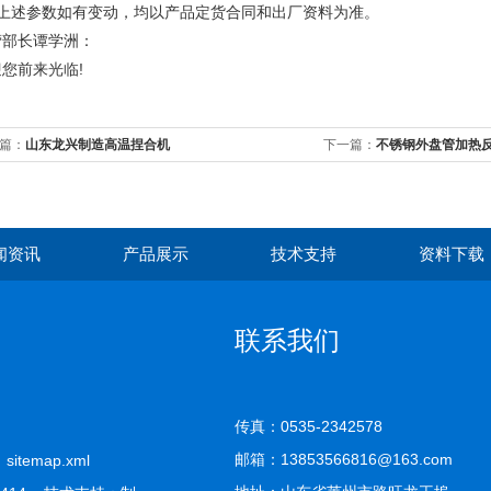
、上述参数如有变动，均以产品定货合同和出厂资料为准。
营部长谭学洲：
您前来光临!
篇：
山东龙兴制造高温捏合机
下一篇：
不锈钢外盘管加热
闻资讯
产品展示
技术支持
资料下载
联系我们
传真：0535-2342578
邮箱：13853566816@163.com
司
sitemap.xml