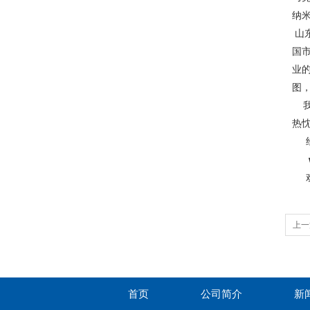
纳
山
国
业
图
我
热
经
欢
上一
首页
公司简介
新