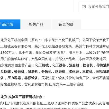
发邮件给我们：13
产品介绍
相关产品
留言询价
东龙兴化工机械集团（原名：山东省莱州市化工机械厂）公司下设莱州化
化工机械设备有限公司、莱州化工机械设备研究所、莱州市特种导热油炉研
税1800万元，几十年来，集团公司遵守“质量*，用户至上，以诚为本”的
大用户的信赖与好评，产品全国各地，并部分产品出口东南亚及欧洲地区
东龙兴集团主营产品：
化工机械，化工设备，混合机，捏合机，导热油
，反应罐，砂磨机，研磨机，分散机，球磨机，胶体磨，三辊机，三辊研
设备，压力容器，非标设备。
买家注意：设备报价均为出厂价，含税不含
实际发生额收取，货到后付给司机.
山东龙兴---三辊研磨机
东龙兴 实验室三辊研磨机
特点：
该系列三辊研磨机在原有的基础上,吸收了国内外同类型产品之优点以及使