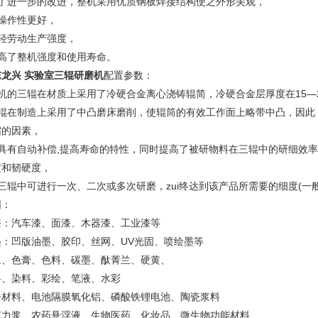
作了进一步的改进，整机采用优质钢板焊接结构使之外形美观，
可操作性更好，
减轻劳动生产强度，
提高了整机强度和使用寿命。
东龙兴 实验室三辊研磨机
配置参数：
机的三辊在材质上采用了冷硬合金离心浇铸辊简，冷硬合金层厚度在15—2
三辊在制造上采用了中凸磨床磨削，使辊筒的有效工作面上略带中凸，因此
缩的因素，
它具有自动补偿,提高寿命的特性，同时提高了被研物料在三辊中的研细效
度和韧硬度，
三辊中可进行一次、二次或多次研磨，zui终达到该产品所需要的细度(一般
围：
漆：汽车漆、面漆、木器漆、工业漆等
墨：凹版油墨、胶印、丝网、UV光固、喷绘墨等
浆、色膏、色料、碳墨、酞菁兰、硬黄、
料、染料、彩绘、笔液、水彩
子材料、电池隔膜氧化铝、磷酸铁锂电池、陶瓷浆料
克力浆、农药悬浮液、生物医药、化妆品、微生物功能材料