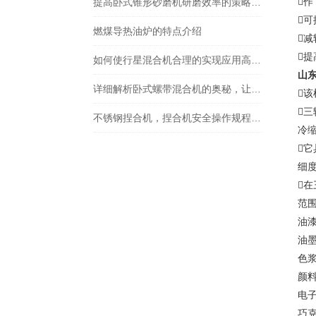

提高卧式锥形砂磨机研磨效率的策略探讨

燃煤导热油炉的特点介绍


如何使行星混合机合理的实现应用高效率？
山
详细解析卧式螺带混合机的奥秘，让您了解它的魅力所在
该

不锈钢捏合机，捏合机安全操作规程，山东龙兴集团捏合机
冷

细
在
范
油
油
色
颜
电
巧