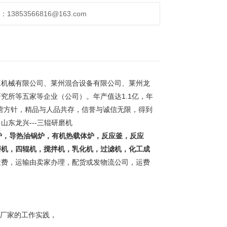
853566816@163.com
工机械有限公司、莱州混合设备有限公司、莱州龙
究所等五家等企业（公司）。年产值达1.1亿，年
经营方针，精品与人品共存，信誉与诚信无限，得到
。
山东龙兴---三辊研磨机
炉，导热油锅炉，有机热载体炉，反应釜，反应
磨机，四辊机，搅拌机，乳化机，过滤机，化工成
运费，运输由卖家办理，配货或发物流公司，运费
用厂家的工作实践，