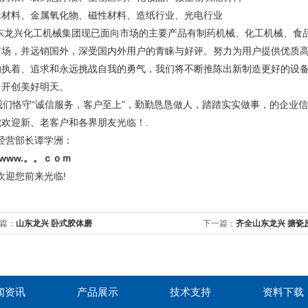
米材料、金属氧化物、磁性材料、造纸行业、光电行业​
东龙兴化工机械集团现已面向市场的主要产品有制药机械、化工机械、食
市场，并远销国外，深受国内外用户的青睐与好评。努力为用户提供优质
的执着、追求和永远挑战自我的勇气，我们将不断推陈出新制造更好的设
，开创美好明天。
们恪守“诚信服务，客户至上”，勤勤恳恳做人，踏踏实实做事，的企业信
忱欢迎新、老客户和各界朋友光临！.
营部长谭学洲：
www.。。ｃｏｍ
迎您前来光临!
篇：
山东龙兴 卧式胶体磨
下一篇：
齐全山东龙兴 搪瓷
闻资讯
产品展示
技术支持
资料下载