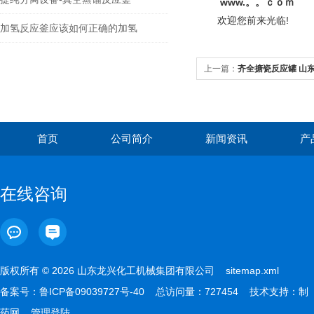
www.。。ｃｏｍ
欢迎您前来光临!
加氢反应釜应该如何正确的加氢
上一篇：
齐全搪瓷反应罐 山东
术先进
首页
公司简介
新闻资讯
产
在线咨询
版权所有 © 2026 山东龙兴化工机械集团有限公司
sitemap.xml
备案号：
鲁ICP备09039727号-40
总访问量：727454 技术支持：
制
药网
管理登陆