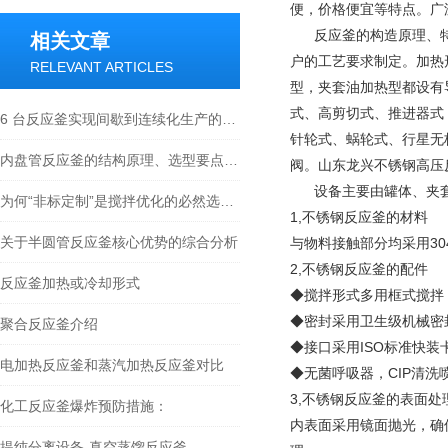
便，价格便宜等特点。广
反应釜的构造原理、特
相关文章
户的工艺要求制定。加热
RELEVANT ARTICLES
型，夹套油加热型都设有
式、高剪切式、推进器式
6 台反应釜实现间歇到连续化生产的突破路径
针轮式、蜗轮式、行星无
内盘管反应釜的结构原理、选型要点与行业应用全解
阀。
山东龙兴不锈钢高压
设备主要由罐体、夹套
为何“非标定制”是搅拌优化的必然选择？
1,不锈钢反应釜的材料
关于半圆管反应釜核心优势的综合分析
与物料接触部分均采用30
2,不锈钢反应釜的配件
反应釜加热或冷却形式
◆搅拌形式多用框式搅拌
◆密封采用卫生级机械密
聚合反应釜介绍
◆接口采用ISO标准快装
电加热反应釜和蒸汽加热反应釜对比
◆无菌呼吸器，CIP清
3,不锈钢反应釜的表面处
化工反应釜爆炸预防措施：
内表面采用镜面抛光，确
提纯分离设备-真空蒸馏反应釜