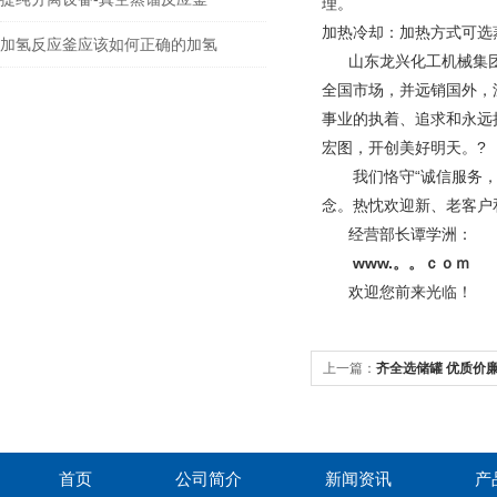
理。
加热冷却：加热方式可选
加氢反应釜应该如何正确的加氢
山东龙兴化工机械集团
全国市场，并远销国外，
事业的执着、追求和永远
宏图，开创美好明天。
?
我们恪守“诚信服务，客
念。热忱欢迎新、老客户
经营部长谭学洲：
www.。。ｃｏｍ
欢迎您前来光临！
上一篇：
齐全选储罐 优质价廉
龙兴
首页
公司简介
新闻资讯
产