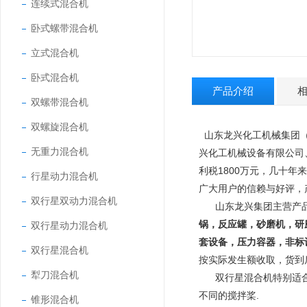
连续式混合机
卧式螺带混合机
立式混合机
卧式混合机
产品介绍
双螺带混合机
双螺旋混合机
山东龙兴化工机械集团（
无重力混合机
兴化工机械设备有限公司
利税1800万元，几十年
行星动力混合机
广大用户的信赖与好评，
双行星双动力混合机
山东龙兴集团主营产
锅，反应罐，砂磨机，研
双行星动力混合机
套设备，压力容器，非标
双行星混合机
按实际发生额收取，货到
犁刀混合机
双行星混合机特别适合
不同的搅拌桨.
锥形混合机