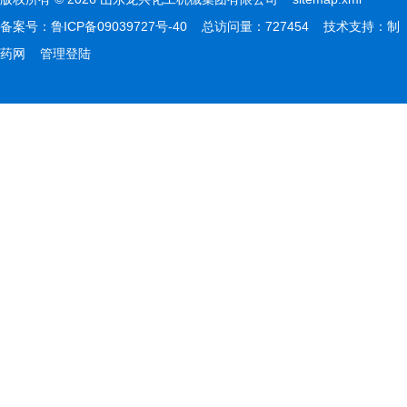
备案号：
鲁ICP备09039727号-40
总访问量：727454 技术支持：
制
药网
管理登陆