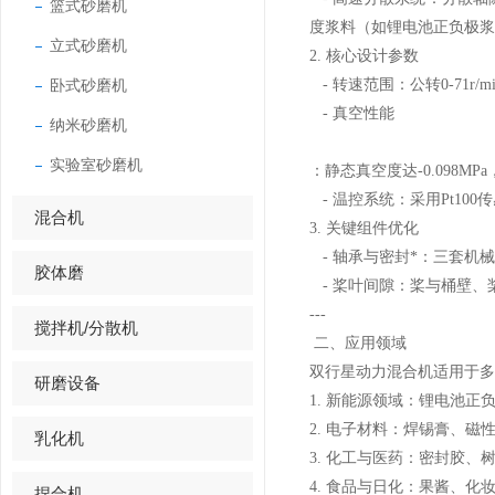
篮式砂磨机
度浆料（如锂电池正负极
立式砂磨机
2. 核心设计参数
卧式砂磨机
- 转速范围：公转0-71r/m
- 真空性能
纳米砂磨机
实验室砂磨机
：静态真空度达-0.098
- 温控系统：采用Pt10
混合机
3. 关键组件优化
- 轴承与密封*：三套机
胶体磨
- 桨叶间隙：桨与桶壁、
---
搅拌机/分散机
二、应用领域
双行星动力混合机适用于
研磨设备
1. 新能源领域：锂电池
2. 电子材料：焊锡膏、
乳化机
3. 化工与医药：密封胶
4. 食品与日化：果酱、化
捏合机