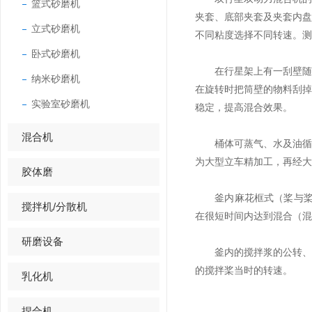
篮式砂磨机
夹套、底部夹套及夹套内
立式砂磨机
不同粘度选择不同转速。测
卧式砂磨机
在行星架上有一刮壁随行
纳米砂磨机
在旋转时把筒壁的物料刮
实验室砂磨机
稳定，提高混合效果。
混合机
桶体可蒸气、水及油循环
为大型立车精加工，再经大
胶体磨
釜内麻花框式（桨与桨、
搅拌机/分散机
在很短时间内达到混合（混
研磨设备
釜内的搅拌浆的公转、自
的搅拌桨当时的转速。
乳化机
捏合机