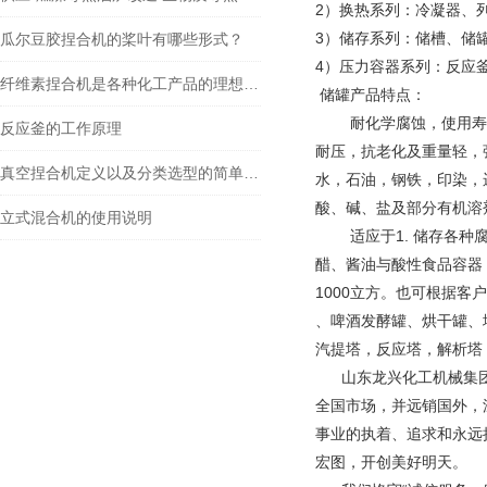
2）换热系列：冷凝器、
3）储存系列：储槽、储
瓜尔豆胶捏合机的桨叶有哪些形式？
4）压力容器系列：反应
纤维素捏合机是各种化工产品的理想设备
储罐产品特点：
耐化学腐蚀，使用寿命
反应釜的工作原理
耐压，抗老化及重量轻，
真空捏合机定义以及分类选型的简单介绍
水，石油，钢铁，印染，
酸、碱、盐及部分有机溶剂
立式混合机的使用说明
适应于1. 储存各种腐
醋、酱油与酸性食品容器
1000立方。也可根据
、啤酒发酵罐、烘干罐、
汽提塔，反应塔，解析塔
山东龙兴化工机械集
全国市场，并远销国外，
事业的执着、追求和永远
宏图，开创美好明天。