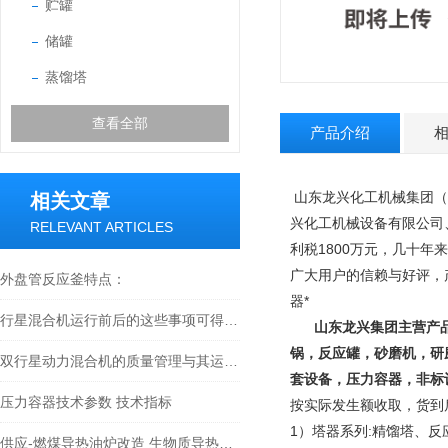
贮罐
储罐
蒸馏塔
查看全部
产品介绍
山东龙兴化工机械集团（
相关文章
兴化工机械设备有限公司
RELEVANT ARTICLES
利税1800万元，几十年
广大用户的信赖与好评，
外盘管反应釜特点：
器*
行星混合机运行前后的这些事项可得用心留意了
山东龙兴集团主营产
锅，反应罐，砂磨机，研
双行星动力混合机的质量管理与其运转的声音大小有关吗？
套设备，压力容器，非标
压力容器技术参数 技术指标
按实际发生额收取，货到
1）塔器系列:精馏塔、
供应-燃煤导热油炉改造 生物质导热油炉 木柴导热油炉