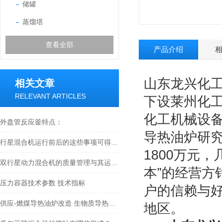
储罐
蒸馏塔
查看全部
产品介绍
山东龙兴化
相关文章
RELEVANT ARTICLES
下设莱州化
化工机械设
外盘管反应釜特点：
导热油炉研究
行星混合机运行前后的这些事项可得用心留意了
1800万元
双行星动力混合机的质量管理与其运转的声音大小有关吗？
本”的经营
压力容器技术参数 技术指标
户的信赖与
供应-燃煤导热油炉改造 生物质导热油炉 木柴导热油炉
地区。