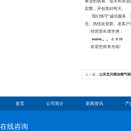
事业的执着、追求和永远
宏图，开创美好明天。
我们恪守“诚信服务，客
念。热忱欢迎新、老客户
经营部长谭学洲：
www.。。ｃｏｍ
欢迎您前来光临!
上一篇：
山东龙兴燃油燃气锅
首页
公司简介
新闻资讯
产
在线咨询