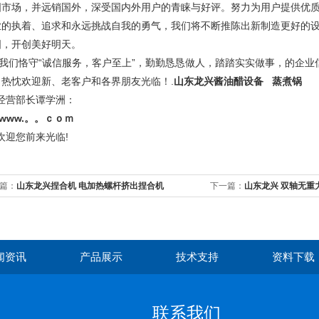
国市场，并远销国外，深受国内外用户的青睐与好评。努力为用户提供优
业的执着、追求和永远挑战自我的勇气，我们将不断推陈出新制造更好的
图，开创美好明天。
我们恪守“诚信服务，客户至上”，勤勤恳恳做人，踏踏实实做事，的企业
。热忱欢迎新、老客户和各界朋友光临！.
山东龙兴酱油醋设备 蒸煮锅
经营部长谭学洲：
www.。。ｃｏｍ
欢迎您前来光临
!
篇：
山东龙兴捏合机 电加热螺杆挤出捏合机
下一篇：
山东龙兴 双轴无重
闻资讯
产品展示
技术支持
资料下载
联系我们