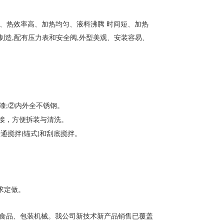
、热效率高、加热均匀、液料沸腾 时间短、加热
制造
配有压力表和安全阀
外型美观、安装容易、
,
,
漆
②内外全不锈钢。
;
接，方便拆装与清洗。
普通搅拌
锚式
和刮底搅拌。
(
)
。
求定做。
食品、包装机械。我公司新技术新产品销售已覆盖