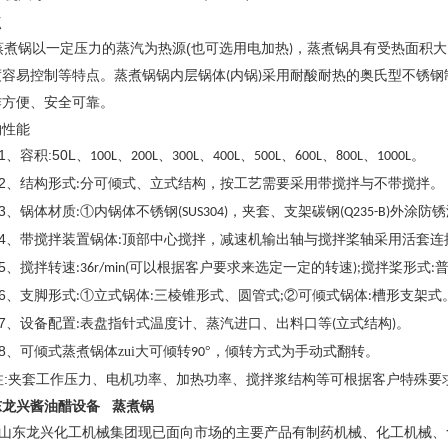
点
(
煮锅以一定压力的蒸汽为热源
也可选用电加热
，蒸煮锅具有受热面积大
)
度容易控制等特点。蒸煮锅锅内层锅体
内锅
采用耐酸耐热的奥氏型不锈钢
(
)
作方便、安全可靠。
构性能
、
:50L
容积
、
、
、
、
、
、
、
、
。
100L
200L
300L
400L
500L
600L
800L
1000L
2
、结构形式
分可倾式、立式结构，按工艺需要采用带搅拌与不带搅拌。
:
3
、锅体材质
①内锅体不锈钢
，夹套、支架碳钢
外涂防锈
:
(SUS304)
(Q235-B)
4
、带搅拌装置锅体
顶部中心搅拌，减速机输出轴与搅拌桨轴采用活套连
:
5
、搅拌转速
可以根据客户要求来选定一定的转速
搅拌桨形式
:36r/min(
);
:
6
、支脚形式
①立式锅体
三棱锥形式、圆管式
②可倾式锅体
槽形支架式
:
:
;
:
7
、设备配置
表盘指针式温度计、蒸汽进口、出料口等
立式结构
。
:
(
)
8
、可倾式蒸煮锅体zui大可倾转
°，倾转方式为手动式翻转。
90
:
注
夹套工作压力、电机功率、加热功率、搅拌浆结构等可根据客户特殊要
东龙兴酱油醋设备 蒸煮锅
东龙兴化工机械集团现已面向市场的主要产品有制药机械、化工机械、