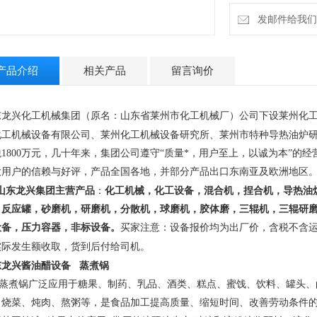
发邮件给我们：13
产品介绍
相关产品
留言询价
东龙兴化工机械集团（原名：山东省莱州市化工机械厂）公司下设莱州化
化工机械设备有限公司、莱州化工机械设备研究所、莱州市特种导热油炉
税
1800
万元，几十年来，集团公司遵守
“
质量*，用户至上，以诚为本
”
的经
大用户的信赖与好评，产品全
国各地，并部分产品出口东南亚及欧洲地区
山东龙兴集团主营产品
：
化工机械，化工设备，混合机，捏合机，导热油
，反应罐，砂磨机，研磨机，分散机，球磨机，胶体磨，三辊机，三辊研
设备，压力容器，非标设备。
买家注意：设备报价均为出厂价，含税不含
实际发生额收取，货到后付给司机
。
东龙兴酱油醋设备 蒸煮锅
煮锅广泛应用于糖果、制药、乳品、酒类、糕点、蜜饯、饮料、罐头、
、烧菜、炖肉、熬粥等，是食品加工提高质量、缩短时间、改善劳动条件