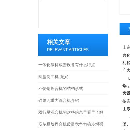
相关文章
山
RELEVANT ARTICLES
兴
利
一体化涂料成套设备有什么特点
广
圆盘制曲机-龙兴
锅
不锈钢捏合机的结构形式
套
砂浆无重力混合机介绍
按
山
双行星混合机的这些信息早看早了解
蒸
汤
瓜尔豆胶捏合机质量竞争力稳步增强