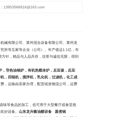
853566816@163.com
工机械有限公司、莱州混合设备有限公司、莱州龙
1.1
研究所等五家等企业（公司）。年产值达
亿，年
营方针，精品与人品共存，信誉与诚信无限，得到
。
炉，导热油锅炉，有机热载体炉，反应釜，反应
磨机，四辊机，搅拌机，乳化机，过滤机，化工成
运费，运输由卖家办理，配货或发物流公司，运费
卤味等食品的加工，也可用于大型餐厅或食堂熬
的良好设备。
山东龙兴酱油醋设备 蒸煮锅