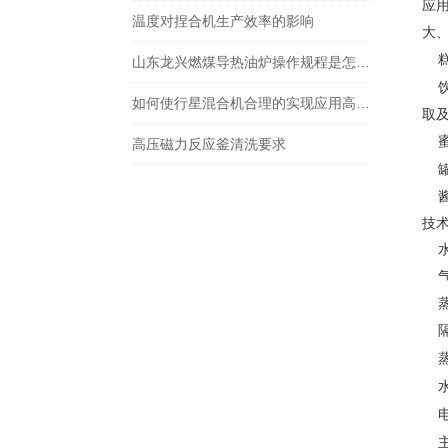
应
温度对捏合机生产效率的影响
大
糕
山东龙兴燃煤导热油炉操作规程是怎样的？
饮
如何使行星混合机合理的实现应用高效率？
取
蜜
高压磁力反应釜清洗要求
罐
酱
技
水
气
蒸
隔
蒸
水
主