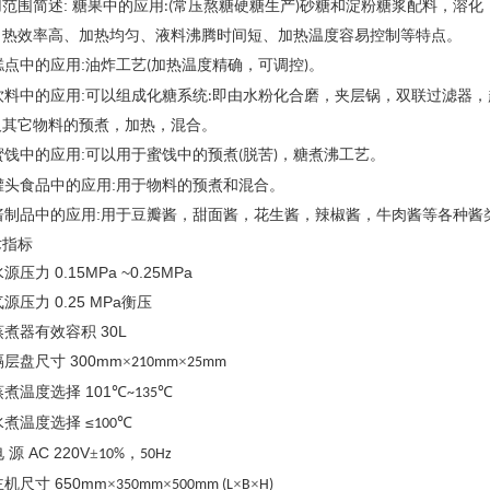
:
用范围简述
糖果中的应用
常压熬糖硬糖生产
砂糖和淀粉糖浆配料，溶化
:(
)
、热效率高、加热均匀、液料沸腾时间短、加热温度容易控制等特点。
:
点中的应用
油炸工艺
加热温度精确，可调控
。
(
)
:
料中的应用
可以组成化糖系统
即由水粉化合磨，夹层锅，双联过滤器，
:
及其它物料的预煮，加热，混合。
:
饯中的应用
可以用于蜜饯中的预煮
脱苦
，糖煮沸工艺。
(
)
:
头食品中的应用
用于物料的预煮和混合。
:
制品中的应用
用于豆瓣酱，甜面酱，花生酱，辣椒酱，牛肉酱等各种酱
术指标
0.15MPa ~0.25MPa
源压力
0.25 MPa
源压力
衡压
30L
煮器有效容积
300mm
层盘尺寸
×
×
210mm
25mm
101
煮温度选择
℃
℃
~135
≤
煮温度选择
℃
100
AC 220V
电
源
±
，
10%
50Hz
650mm
机尺寸
×
×
×
×
350mm
500mm (L
B
H)