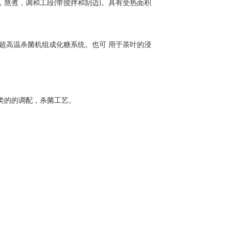
，熬煮，调和工段
带搅拌和刮边
。具有受热面积
(
)
超高温杀菌机组成化糖系统。也可 用于茶叶的浸
类的的调配，杀菌工艺。