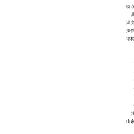
特
蒸
温
操
结
1
山
山