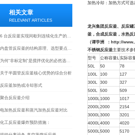
加热冷却：加热方式可选
相关文章
RELEVANT ARTICLES
龙兴集团反应釜、反应罐
釜，合成反应釜，水热反
6 台反应釜实现间歇到连续化生产的突破路径
（谭学洲
：
http://ww
内盘管反应釜的结构原理、选型要点与行业应用全解
不锈钢反应釜
主要技术参
型号
公称容量L
实际容
为何“非标定制”是搅拌优化的必然选择？
50L
50
78
关于半圆管反应釜核心优势的综合分析
100L
100
127
300L
300
327
反应釜加热或冷却形式
500L
500
509
聚合反应釜介绍
1000L
1000
1017
2000L
2000
2154
电加热反应釜和蒸汽加热反应釜对比
3000L
3000
3201
化工反应釜爆炸预防措施：
4000L
4000
4020
5000L
5000
5170
提纯分离设备-真空蒸馏反应釜