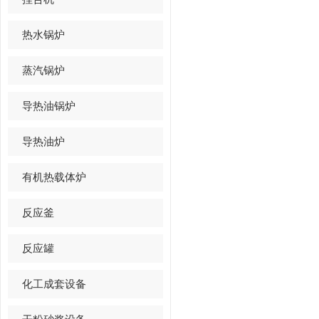
热水锅炉
蒸汽锅炉
导热油锅炉
导热油炉
有机热载体炉
反应釜
反应罐
化工成套设备