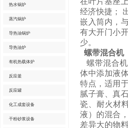
在叶片基座
热水锅炉
经济快捷； 
蒸汽锅炉
嵌入筒内，
有大开门小
导热油锅炉
少。
导热油炉
螺带混合机
螺带混合机
有机热载体炉
体中添加液
反应釜
特点，适用
反应罐
腻子膏、真
瓷、耐火材料
化工成套设备
液）的混合
干粉砂浆设备
差异大的物