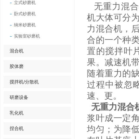
立式砂磨机
无重力混合
卧式砂磨机
机大体可分
纳米砂磨机
力混合机，
实验室砂磨机
合的一个种
置的搅拌叶
混合机
果。减速机
胶体磨
随着重力的
搅拌机/分散机
过程中被忽
速、更。
研磨设备
无重力混合
乳化机
浆叶成一定
均匀；为降
捏合机