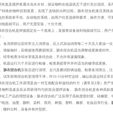
用夹套及搅拌浆通冷冻水冷却，保证物料在低温状态下进行充分混捏。采
了特殊的物料切割装置，实现了连续的出料过程。肠衣捏合机液压系统
电控系统有手动、自动电控系统，由用户任意选择和要求，操作方便、可
到地面就可以，用户无需安装，十分方便。
捏合机是焊接固定在一个底座上，直接将设备放到地面就可以，用户无
下：
各润滑部位应经常注入润滑油，压入式加油润滑每二十天压入黄油一次
墙板轴封，应根据使用磨损情况，肠衣捏合机适当调整或更换密封件。
经常检查冷却水管道及各结合处，不允许有渗漏现象。
机器运行六个月应进行检修，检查易损零件并作适当的修理或更换。
、
肠衣捏合机
安装后进行清理、去污及擦拭防锈油脂。检查各润滑点，注
试车前将捏合机室清理干净，作10-15分钟空运转，确认机器运转正常
捏合机工作原理是由一对互相配合和旋转的叶片（通常呈Z形）所产生
使物料迅速反应从而获得均匀的混合搅拌设备。 肠衣捏合机是各种高粘
种化工产品的理想设备；肠衣捏合机广泛应用于高粘度密封胶、硅橡胶、
于电池、油墨、颜料、染料、医药、树脂、塑料、橡胶、化妆品等行业。
台，螺杆出料，设备外有外型腔。