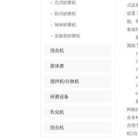
立式砂磨机
式采
卧式砂磨机
设置
能。
纳米砂磨机
备放
实验室砂磨机
肠衣
施如
混合机
1、
2、
胶体磨
3、
4、
搅拌机/分散机
5
6、
研磨设备
肠衣
料能
乳化机
合各
亦用
捏合机
机2