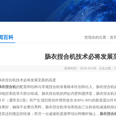
闻百科
您现在的位置：
首
肠衣捏合机技术必将发展
更新时间：2016-03-08 点击次数：2
捏合机技术必将发展至新的高度
肠衣捏合机
的配置和结构与常规捏合机有着根本区别和出入。肠衣捏合机
和电控系统等大部分组成。肠衣捏合机的拌缸内壁和搅拌桨，肠衣捏合机采用
叶片（通常呈Z形）所产生强烈剪切作用而使含水80%-90%的胶原蛋白
效果好，确保不会磨出黑料。肠衣捏合机传动系统由三台斜齿轮减速机组
使其达到规定的转速；而另一台减速机直接带动出料螺杆轴上，
肠衣捏合