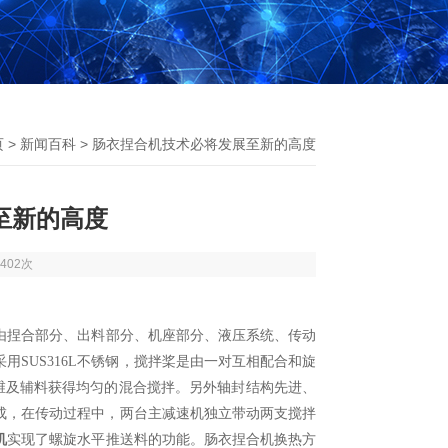
页
>
新闻百科
> 肠衣捏合机技术必将发展至新的高度
至新的高度
402次
由捏合部分、出料部分、机座部分、液压系统、传动
SUS316L不锈钢，搅拌桨是由一对互相配合和旋
纤维及辅料获得均匀的混合搅拌。另外轴封结构先进、
成，在传动过程中，两台主减速机独立带动两支搅拌
机
实现了螺旋水平推送料的功能。肠衣捏合机换热方