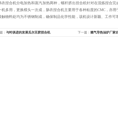
捏合机分电加热和蒸汽加热两种，螺杆挤出捏合机针对在混炼捏合完成
一机多用，更换模头一次成，肠衣捏合机主要用于各种粘度的CMC，亦用
接触物料处均为不锈钢制成，确保制品化学性能，该机设计新颖、工作可
篇：
与时俱进的发展瓜尔豆胶捏合机
下一篇：
燃气导热油炉厂家