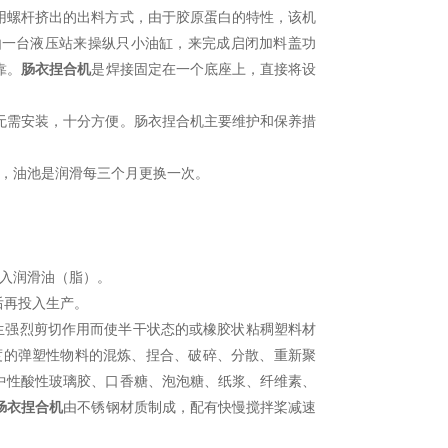
用螺杆挤出的出料方式，由于胶原蛋白的特性，该机
由一台液压站来操纵只小油缸，来完成启闭加料盖功
靠。
肠衣捏合机
是焊接固定在一个底座上，直接将设
需安装，十分方便。肠衣捏合机主要维护和保养措
，油池是润滑每三个月更换一次。
入润滑油（脂）。
后再投入生产。
强烈剪切作用而使半干状态的或橡胶状粘稠塑料材
度的弹塑性物料的混炼、捏合、破碎、分散、重新聚
中性酸性玻璃胶、口香糖、泡泡糖、纸浆、纤维素、
肠衣捏合机
由不锈钢材质制成，配有快慢搅拌桨减速