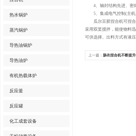
4、轴封结构先进、密封
5、集成电气控制(主机
热水锅炉
瓜尔豆胶捏合机可捏合各
采用双桨搅拌，能使物料
蒸汽锅炉
可供选择。出料方式有液压
导热油锅炉
上一篇：
肠衣捏合机不断提升
导热油炉
有机热载体炉
反应釜
反应罐
化工成套设备