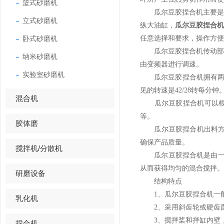
篮式砂磨机
瓜尔豆胶捏合机主要是由
立式砂磨机
纵大油缸，
瓜尔豆胶捏合
卧式砂磨机
任意选择和要求，操作方便
瓜尔豆胶捏合机传动部分
纳米砂磨机
由变频器进行调速。
实验室砂磨机
瓜尔豆胶捏合机拥有两个
见的转速是42/28转每分钟
混合机
瓜尔豆胶捏合机可以根据
等。
胶体磨
瓜尔豆胶捏合机出料方式
确保产品质量。
搅拌机/分散机
瓜尔豆胶捏合机是由一对
从而获得均匀的混合搅拌。
研磨设备
结构特点
1、瓜尔豆胶捏合机一般
乳化机
2、采用斜齿轮或硬齿面
3、搅拌桨和拌缸内壁，采用
捏合机