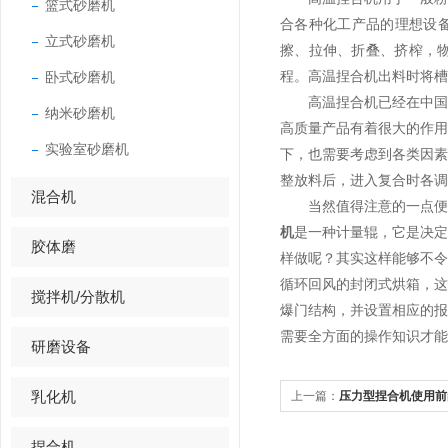
篮式砂磨机
合各种化工产品的理想设
立式砂磨机
擦、拉伸、折叠、挤榨，
卧式砂磨机
程。高温捏合机出料时将槽
高温捏合机已经在中国工
纳米砂磨机
高质量产品有着很大的作
实验室砂磨机
下，也需要考虑到各类因
整放料后，进入复合时各调
混合机
当然值得注意的一点便是
机
是一种计量辊，它是决
胶体磨
样做呢？其实这样能够不
循环回风的封闭式烘箱，
搅拌机/分散机
爆门结构，并设置相应的
需要全方面的操作知识才能
研磨设备
乳化机
上一篇：
压力型捏合机使用前
捏合机