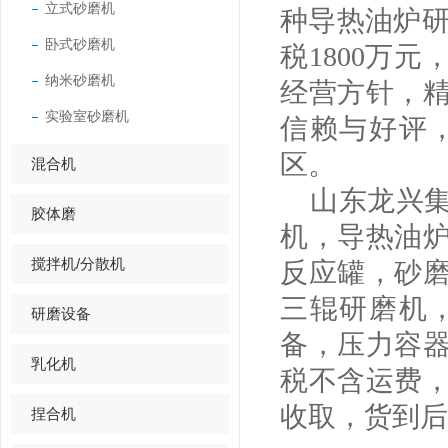
立式砂磨机
种导热油炉研
卧式砂磨机
税1800万
纳米砂磨机
经营方针，
实验室砂磨机
信赖与好评
区。
混合机
山东龙兴集
胶体磨
机，导热油
搅拌机/分散机
反应罐，砂
三辊研磨机
研磨设备
备，压力容
乳化机
税不含运费
收取，货到后
捏合机